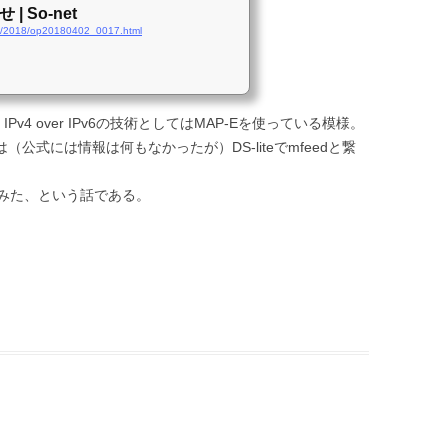
| So-net
nfo/2018/op20180402_0017.html
IPv4 over IPv6の技術としてはMAP-Eを使っている模様。
は（公式には情報は何もなかったが）DS-liteでmfeedと繋
。
みた、という話である。