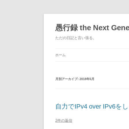
コ
ン
テ
愚行録 the Next Gene
ン
ツ
へ
ただの日記と言い張る。
ス
キ
ッ
プ
ホーム
月別アーカイブ:
2018年5月
自力でIPv4 over IPv6を
2件の返信