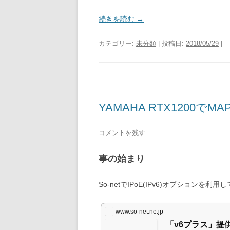
続きを読む
→
カテゴリー:
未分類
| 投稿日:
2018/05/29
|
YAMAHA RTX1200で
コメントを残す
事の始まり
So-netでIPoE(IPv6)オプション
www.so-net.ne.jp
「v6プラス」提