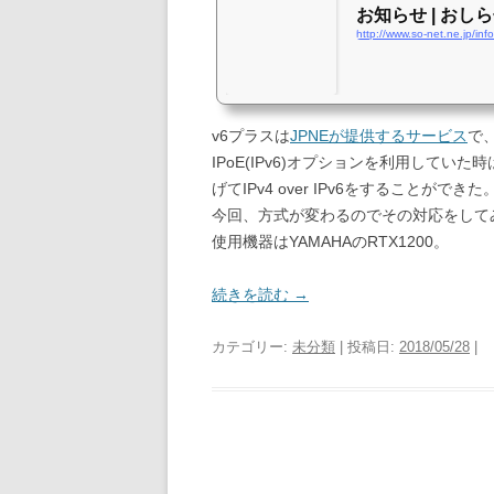
お知らせ | おしらせ 
http://www.so-net.ne.jp/i
v6プラスは
JPNEが提供するサービス
で、
IPoE(IPv6)オプションを利用していた時
げてIPv4 over IPv6をすることができた
今回、方式が変わるのでその対応をして
使用機器はYAMAHAのRTX1200。
続きを読む
→
カテゴリー:
未分類
| 投稿日:
2018/05/28
|