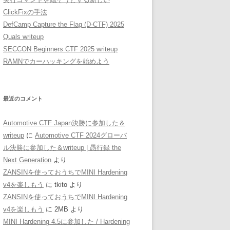
ClickFixの手法
DefCamp Capture the Flag (D-CTF) 2025
Quals writeup
SECCON Beginners CTF 2025 writeup
RAMNでカーハッキングを始めよう
最近のコメント
Automotive CTF Japan決勝に参加した＆
writeup
に
Automotive CTF 2024グローバ
ル決勝に参加した＆writeup | 愚行録 the
Next Generation
より
ZANSINを使っておうちでMINI Hardening
v4を楽しもう
に
tkito
より
ZANSINを使っておうちでMINI Hardening
v4を楽しもう
に
2MB
より
MINI Hardening 4.5に参加した / Hardening