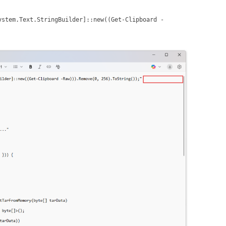
ystem.Text.StringBuilder]::new((Get-Clipboard -