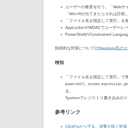
ユーザーの教育を行う。「Webサ
「Win+Rが出てきたらそれは詐欺
「ファイル名を指定して実行」を
AppLockerやWDACでユーザーレ
PowerShellのConstrained
技術的な対策については
Nasotasy氏
検知
「ファイル名を指定して実行」で
,
,
powershell
invoke-expression
ge
る。
Sysmonでレジストリ書き込みの
参考リンク
ClickFixから守る、攻撃を防ぐ対策