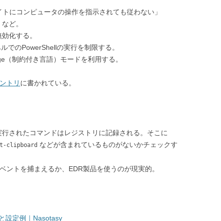
イトにコンピュータの操作を指示されても従わない」
」など。
無効化する。
ベルでのPowerShellの実行を制限する。
 Language（制約付き言語）モードを利用する。
のエントリ
に書かれている。
実行されたコマンドはレジストリに記録される。そこに
などが含まれているものがないかチェックす
t-clipboard
イベントを捕まえるか、EDR製品を使うのが現実的。
と設定例｜Nasotasy