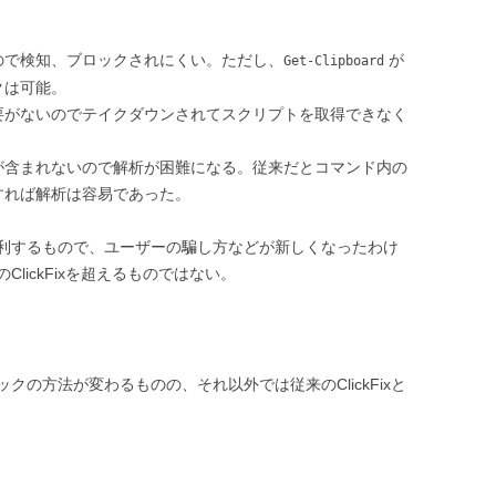
ので検知、ブロックされにくい。ただし、
が
Get-Clipboard
クは可能。
要がないのでテイクダウンされてスクリプトを取得できなく
が含まれないので解析が困難になる。従来だとコマンド内の
すれば解析は容易であった。
利するもので、ユーザーの騙し方などが新しくなったわけ
lickFixを超えるものではない。
の方法が変わるものの、それ以外では従来のClickFixと