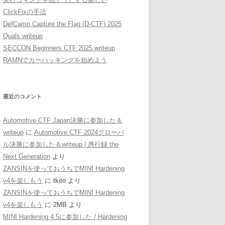
ClickFixの手法
DefCamp Capture the Flag (D-CTF) 2025
Quals writeup
SECCON Beginners CTF 2025 writeup
RAMNでカーハッキングを始めよう
最近のコメント
Automotive CTF Japan決勝に参加した＆
writeup
に
Automotive CTF 2024グローバ
ル決勝に参加した＆writeup | 愚行録 the
Next Generation
より
ZANSINを使っておうちでMINI Hardening
v4を楽しもう
に
tkito
より
ZANSINを使っておうちでMINI Hardening
v4を楽しもう
に
2MB
より
MINI Hardening 4.5に参加した / Hardening