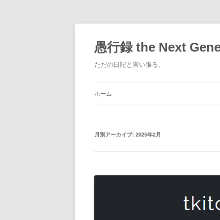
コ
ン
テ
愚行録 the Next Gene
ン
ツ
へ
ただの日記と言い張る。
ス
キ
ッ
プ
ホーム
月別アーカイブ:
2025年2月