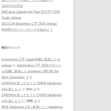
ClickFixの手法
DefCamp Capture the Flag (D-CTF) 2025
Quals writeup
SECCON Beginners CTF 2025 writeup
RAMNでカーハッキングを始めよう
最近のコメント
Automotive CTF Japan決勝に参加した＆
writeup
に
Automotive CTF 2024グローバ
ル決勝に参加した＆writeup | 愚行録 the
Next Generation
より
ZANSINを使っておうちでMINI Hardening
v4を楽しもう
に
tkito
より
ZANSINを使っておうちでMINI Hardening
v4を楽しもう
に
2MB
より
MINI Hardening 4.5に参加した / Hardening