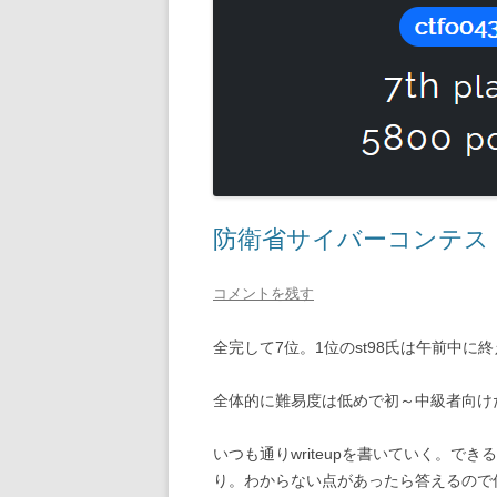
防衛省サイバーコンテスト 20
コメントを残す
全完して7位。1位のst98氏は午前中
全体的に難易度は低めで初～中級者向け
いつも通りwriteupを書いていく。
り。わからない点があったら答えるので